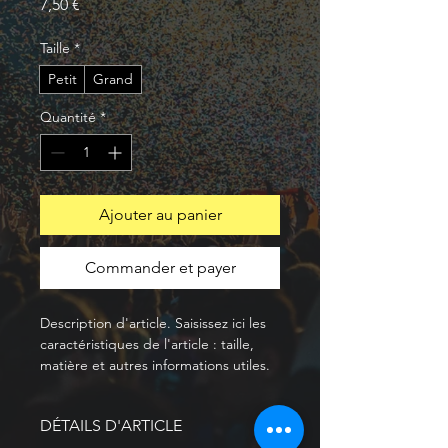
Prix
7,50 €
Taille
*
Petit
Grand
Quantité
*
Ajouter au panier
Commander et payer
Description d'article. Saisissez ici les 
caractéristiques de l'article : taille, 
matière et autres informations utiles.
DÉTAILS D'ARTICLE